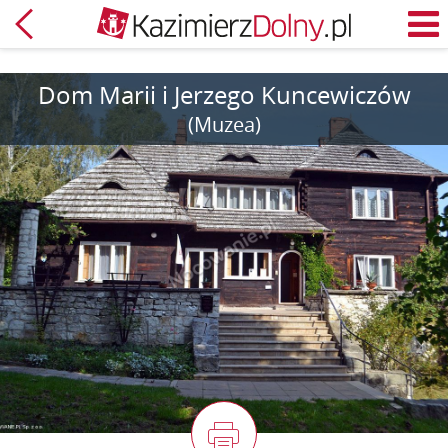
Powrót
M
Dom Marii i Jerzego Kuncewiczów
(Muzea)