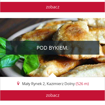
zobacz
POD BYKIEM.
Mały Rynek 2, Kazimierz Dolny
(526 m)
zobacz