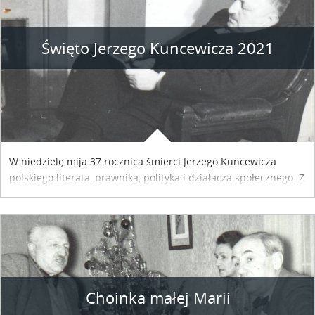
Święto Jerzego Kuncewicza 2021
W niedzielę mija 37 rocznica śmierci Jerzego Kuncewicza
polskiego literata, prawnika, polityka i działacza społecznego. Z
tej okazji Dom Kuncewiczów zaprasza dzień wcześniej – w
sobotę 13 marca – na święto Jerzego Kuncewicza. Co
przygotowali muzealnicy z tej okazji?
Choinka małej Marii