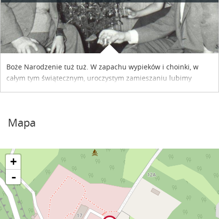
Boże Narodzenie tuż tuż. W zapachu wypieków i choinki, w
całym tym świątecznym, uroczystym zamieszaniu lubimy
odszukiwać resztek naszego dzieciństwa, sprawdzając, ile go
jeszcze w nas samych zostało? O świętach z dzieciństwa Marii
Kuncewiczowej pisze Monika Januszek – Surdacka na blogu Na
Mapa
Rynku Usiąść w Kazimierzu.
+
-